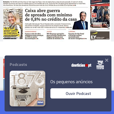
×
Podcasts
Os pequenos anúncios
Ouvir Podcast
Futebol e contestação social em destaque nos
jornais
Ler Artigo