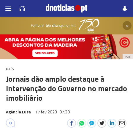
×
Faltam
66 dias
para os
PUB
PAÍS
Jornais dão amplo destaque à
intervenção do Governo no mercado
imobiliário
Agência Lusa
17 fev 2023
07:30
0