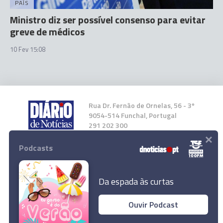
PAÍS
Ministro diz ser possível consenso para evitar
greve de médicos
10 Fev 15:08
Rua Dr. Fernão de Ornelas, 56 - 3º
9054-514 Funchal, Portugal
291 202 300
×
Podcasts
Instale a nossa App
Da espada às curtas
Ouvir Podcast
TAP avança com redução dos cortes salariais
© 2023 Empresa Diário de Notícias, Lda.
para 20% a todos os trabalhadores