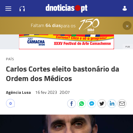
×
Faltam
64 dias
para os
PUB
PAÍS
Carlos Cortes eleito bastonário da
Ordem dos Médicos
Agência Lusa
16 fev 2023
20:07
0