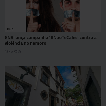
PAÍS
GNR lança campanha '#NãoTeCales' contra a
violência no namoro
13 Fev 07:33