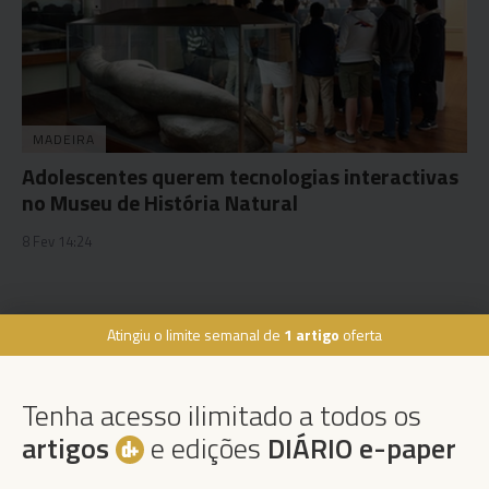
MADEIRA
Adolescentes querem tecnologias interactivas
no Museu de História Natural
8 Fev 14:24
Atingiu o limite semanal de
1 artigo
oferta
Rua Dr. Fernão de Ornelas, 56 - 3º
9054-514 Funchal, Portugal
Tenha acesso ilimitado a todos os
291 202 300
×
artigos
e edições
DIÁRIO e-paper
Podcasts
Instale a nossa App