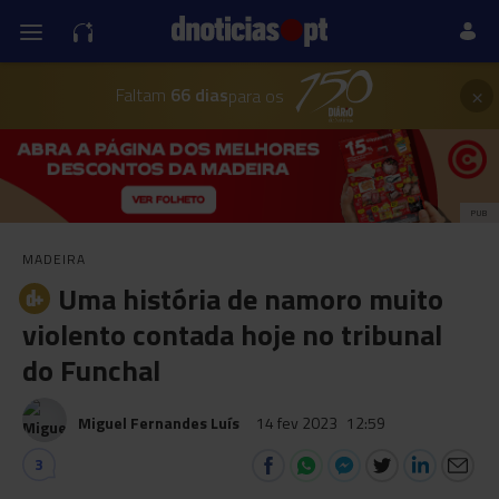
×
Faltam
66 dias
para os
PUB
MADEIRA
Uma história de namoro muito
violento contada hoje no tribunal
do Funchal
Miguel Fernandes Luís
14 fev 2023
12:59
3