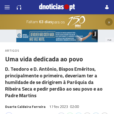
×
Faltam
63 dias
para os
PUB
ARTIGOS
Uma vida dedicada ao povo
D. Teodoro e D. António, Bispos Eméritos,
principalmente o primeiro, deveriam ter a
humildade de se dirigirem à Paróquia da
Ribeira Seca e pedir perdão ao seu povo e ao
Padre Martins
Duarte Caldeira Ferreira
17 fev 2023
02:00