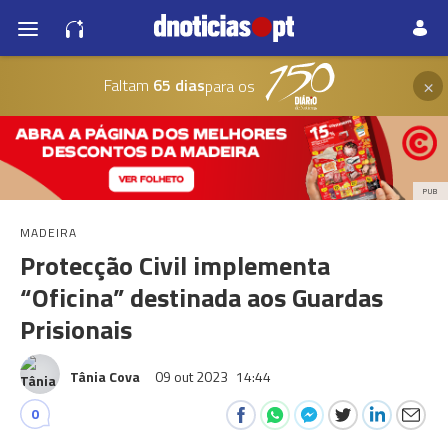
×
Faltam
65 dias
para os
PUB
MADEIRA
Protecção Civil implementa
“Oficina” destinada aos Guardas
Prisionais
Tânia Cova
09 out 2023
14:44
0