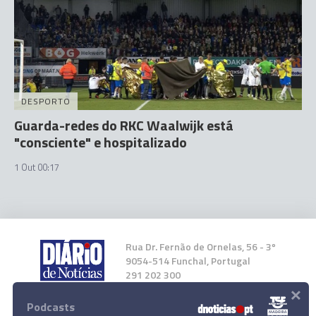
DESPORTO
Guarda-redes do RKC Waalwijk está
"consciente" e hospitalizado
1 Out 00:17
Rua Dr. Fernão de Ornelas, 56 - 3º
9054-514 Funchal, Portugal
291 202 300
×
Podcasts
Instale a nossa App