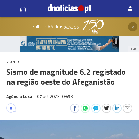
×
Faltam
65 dias
para os
PUB
MUNDO
Sismo de magnitude 6.2 registado
na região oeste do Afeganistão
Agência Lusa
07 out 2023
09:53
0