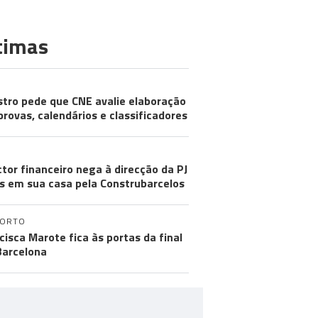
timas
stro pede que CNE avalie elaboração
provas, calendários e classificadores
ctor financeiro nega à direcção da PJ
s em sua casa pela Construbarcelos
PORTO
cisca Marote fica às portas da final
arcelona