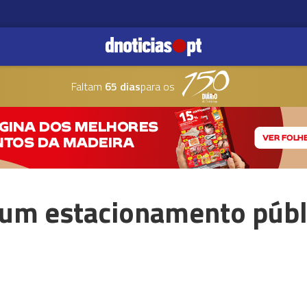
Faltam
65 dias
para os
 um estacionamento públi