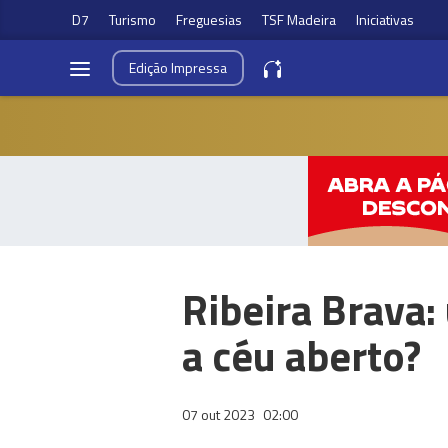
D7
Turismo
Freguesias
TSF Madeira
Iniciativas
Edição
Impressa
Ribeira Brava:
a céu aberto?
07 out 2023
02:00