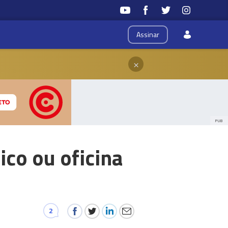
Assinar
×
PUB
co ou oficina
2