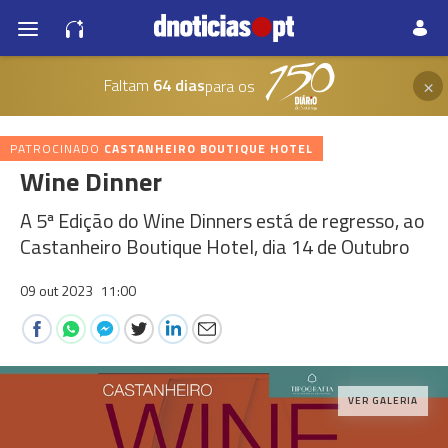
×
Faltam
64 dias
para os
PATROCINADO
CASTANHEIRO BOUTIQUE HOTEL
Wine Dinner
A 5ª Edição do Wine Dinners está de regresso, ao
Castanheiro Boutique Hotel, dia 14 de Outubro
09 out 2023
11:00
VER GALERIA