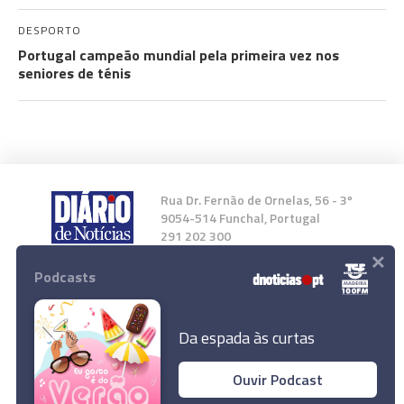
DESPORTO
Portugal campeão mundial pela primeira vez nos
seniores de ténis
Rua Dr. Fernão de Ornelas, 56 - 3º
9054-514 Funchal, Portugal
291 202 300
×
Podcasts
Instale a nossa App
Da espada às curtas
Ouvir Podcast
© 2023 Empresa Diário de Notícias, Lda.