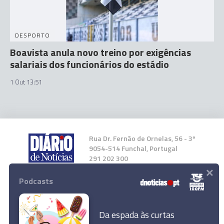
DESPORTO
Boavista anula novo treino por exigências
salariais dos funcionários do estádio
1 Out 13:51
Rua Dr. Fernão de Ornelas, 56 - 3º
9054-514 Funchal, Portugal
291 202 300
×
Podcasts
Instale a nossa App
Da espada às curtas