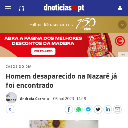
×
Faltam
65 dias
para os
PUB
CASOS DO DIA
Homem desaparecido na Nazaré já
foi encontrado
Andreia Correia
06 out 2023
14:19
0