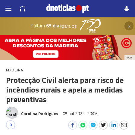
×
Faltam
65 dias
para os
PUB
MADEIRA
Protecção Civil alerta para risco de
incêndios rurais e apela a medidas
preventivas
Carolina Rodrigues
05 out 2023
20:06
0