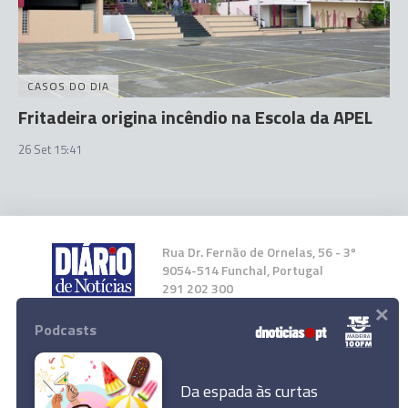
CASOS DO DIA
Fritadeira origina incêndio na Escola da APEL
26 Set 15:41
Rua Dr. Fernão de Ornelas, 56 - 3º
9054-514 Funchal, Portugal
291 202 300
×
Podcasts
Instale a nossa App
Da espada às curtas