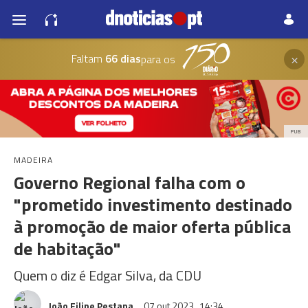
×
Faltam
66 dias
para os
PUB
MADEIRA
Governo Regional falha com o
"prometido investimento destinado
à promoção de maior oferta pública
de habitação"
Quem o diz é Edgar Silva, da CDU
João Filipe Pestana
07 out 2023
14:34