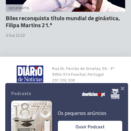
DESPORTO
Biles reconquista título mundial de ginástica,
Filipa Martins 21.ª
6 Out 23:20
Rua Dr. Fernão de Ornelas, 56 - 3º
9054-514 Funchal, Portugal
291 202 300
×
Podcasts
Instale a nossa App
Os pequenos anúncios
Ouvir Podcast