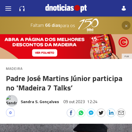
×
Faltam
66 dias
para os
PUB
MADEIRA
Padre José Martins Júnior participa
no 'Madeira 7 Talks’
Sandra S. Gonçalves
09 out 2023
12:24
0