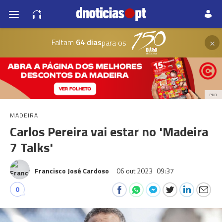
×
Faltam
64 dias
para os
PUB
MADEIRA
Carlos Pereira vai estar no 'Madeira
7 Talks'
Francisco José Cardoso
06 out 2023
09:37
0