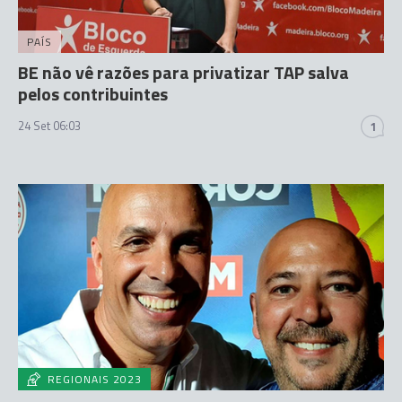
PAÍS
BE não vê razões para privatizar TAP salva
pelos contribuintes
24 Set 06:03
1
REGIONAIS 2023