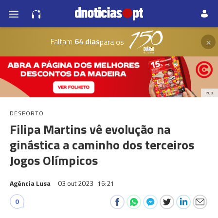
×
Faltam
64 dias
para os
PUB
DESPORTO
Filipa Martins vê evolução na
ginástica a caminho dos terceiros
Jogos Olímpicos
Agência Lusa
03 out 2023
16:21
0