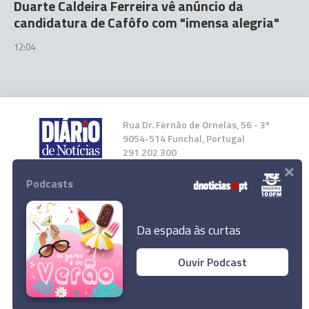
Duarte Caldeira Ferreira vê anúncio da
candidatura de Cafôfo com "imensa alegria"
12:04
Rua Dr. Fernão de Ornelas, 56 - 3º
9054-514 Funchal, Portugal
291 202 300
×
Podcasts
Instale a nossa App
Da espada às curtas
Ouvir Podcast
Polónia lança candidatura para acolher Jogos
© 2023 Empresa Diário de Notícias, Lda.
Olímpicos de 2036
Todos os direitos reservados.
Ler Artigo