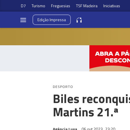
D7
Turismo
Freguesias
TSF Madeira
Iniciativas
Edição
Impressa
DESPORTO
Biles reconquis
Martins 21.ª
Agência Lusa
06 out 2023
23:20