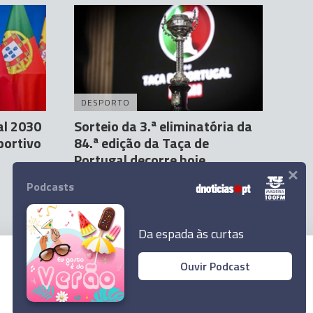
DESPORTO
al 2030
Sorteio da 3.ª eliminatória da
portivo
84.ª edição da Taça de
Portugal decorre hoje
×
Agência Lusa
27 Set 08:09
Podcasts
Da espada às curtas
Ouvir Podcast
© 2023 Empresa Diário de Notícias, Lda.
Todos os direitos reservados.