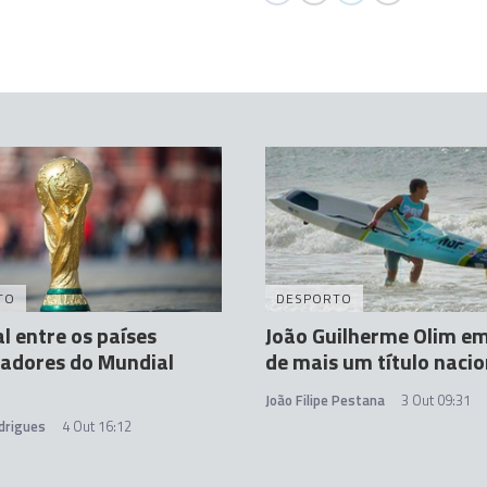
TO
DESPORTO
l entre os países
João Guilherme Olim e
adores do Mundial
de mais um título nacio
João Filipe Pestana
3 Out 09:31
drigues
4 Out 16:12