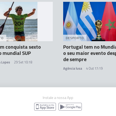
TO
DESPORTO
im conquista sexto
Portugal tem no Mundi
o mundial SUP
o seu maior evento des
de sempre
a Lopes
29 Set 10:18
Agência lusa
4 Out 17:19
Instale a nossa App