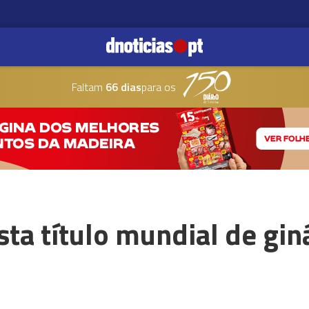
Faltam
66 dias
para os
ta título mundial de giná