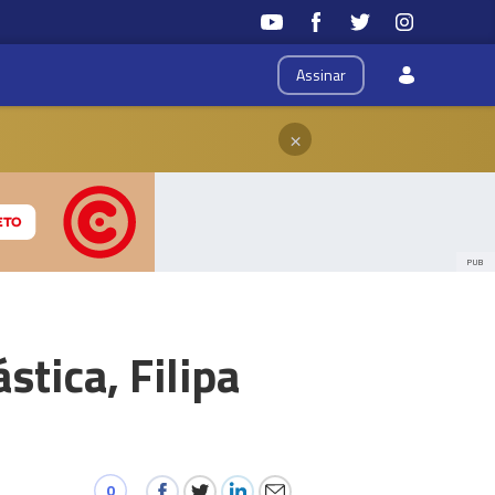
Assinar
×
PUB
stica, Filipa
0