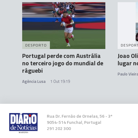
DESPORTO
DESPOR
Portugal perde com Austrália
Joao Ol
no terceiro jogo do mundial de
lugar n
râguebi
Paulo Vieir
Agência Lusa
1 Out 19:19
Rua Dr. Fernão de Ornelas, 56 - 3º
9054-514 Funchal, Portugal
291 202 300