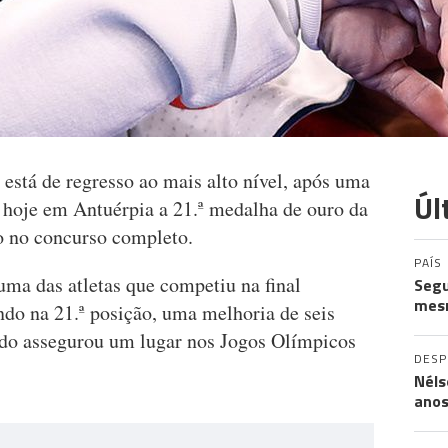
está de regresso ao mais alto nível, após uma
Úl
u hoje em Antuérpia a 21.ª medalha de ouro da
o no concurso completo.
PAÍS
uma das atletas que competiu na final
Segu
mes
ndo na 21.ª posição, uma melhoria de seis
ando assegurou um lugar nos Jogos Olímpicos
DES
Néls
ano