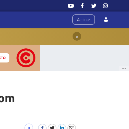
Assinar
×
PUB
com
0