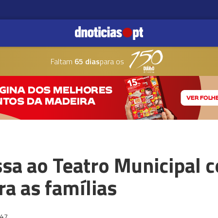
Faltam
65 dias
para os
ssa ao Teatro Municipal 
ra as famílias
:47