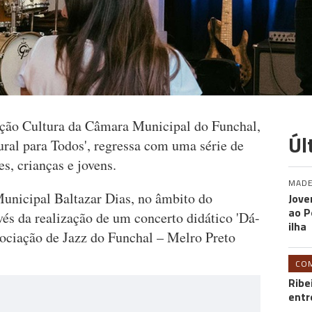
ção Cultura da Câmara Municipal do Funchal,
Úl
tural para Todos', regressa com uma série de
es, crianças e jovens.
MADE
unicipal Baltazar Dias, no âmbito do
Jove
ao P
avés da realização de um concerto didático 'Dá-
ilha
sociação de Jazz do Funchal – Melro Preto
CO
Ribe
entr