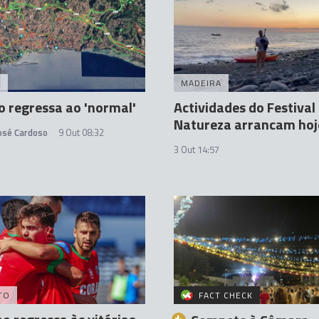
A
MADEIRA
o regressa ao 'normal'
Actividades do Festival
Natureza arrancam hoj
José Cardoso
9 Out 08:32
3 Out 14:57
TO
FACT CHECK