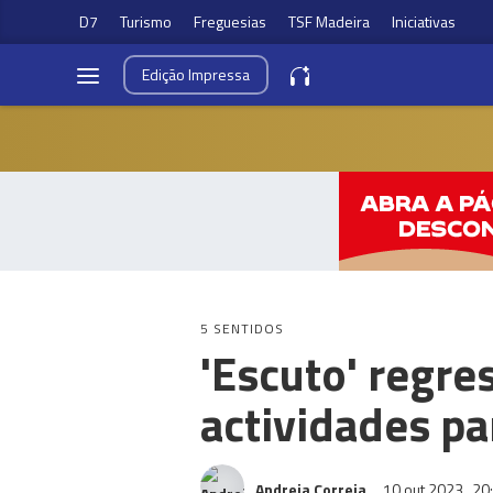
D7
Turismo
Freguesias
TSF Madeira
Iniciativas
Edição
Impressa
5 SENTIDOS
'Escuto' regre
actividades pa
Andreia Correia
10 out 2023
20