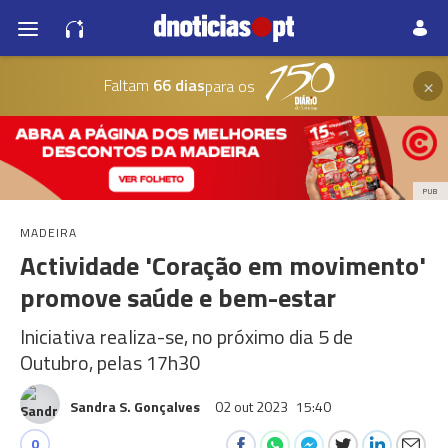
×
Faltam
66 dias
para os
PUB
MADEIRA
Actividade 'Coração em movimento'
promove saúde e bem-estar
Iniciativa realiza-se, no próximo dia 5 de
Outubro, pelas 17h30
Sandra S. Gonçalves
02 out 2023
15:40
0