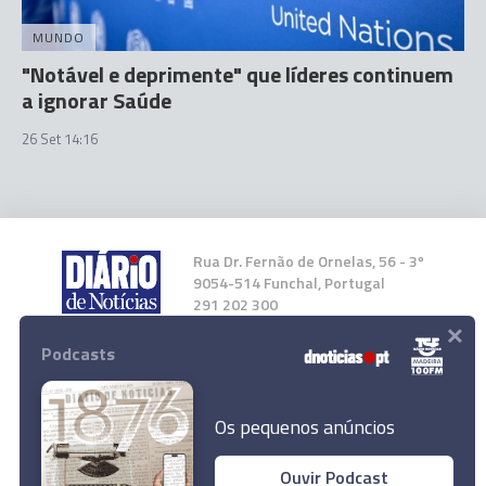
MUNDO
"Notável e deprimente" que líderes continuem
a ignorar Saúde
26 Set 14:16
Rua Dr. Fernão de Ornelas, 56 - 3º
9054-514 Funchal, Portugal
291 202 300
×
Podcasts
Instale a nossa App
Os pequenos anúncios
Ouvir Podcast