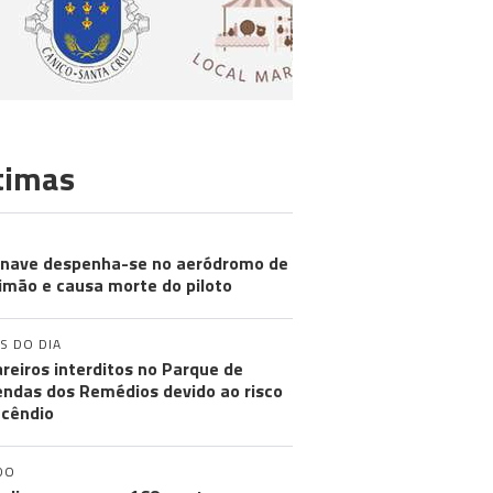
timas
nave despenha-se no aeródromo de
imão e causa morte do piloto
S DO DIA
reiros interditos no Parque de
ndas dos Remédios devido ao risco
ncêndio
DO