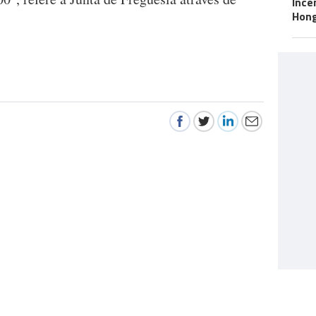
Incê
Hon