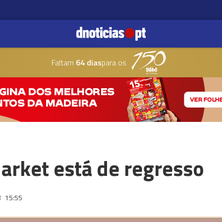
Faltam
64 dias
para os
arket está de regresso
3
15:55