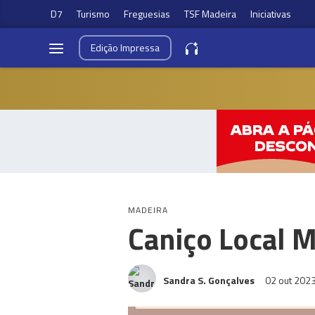
D7
Turismo
Freguesias
TSF Madeira
Iniciativas
Edição
Impressa
MADEIRA
Caniço Local M
Sandra S. Gonçalves
02 out 202