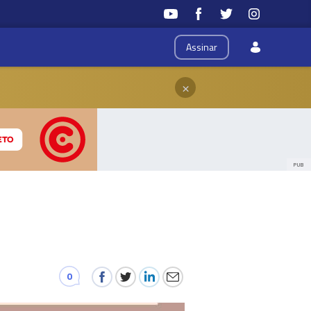
Assinar
×
PUB
0