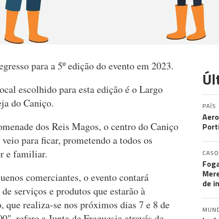
egresso para a 5º edição do evento em 2023.
Úl
local escolhido para esta edição é o Largo
eja do Caniço.
PAÍS
Aero
romenade dos Reis Magos, o centro do Caniço
Port
 veio para ficar, prometendo a todos os
 e familiar.
CASO
Foga
Mere
uenos comerciantes, o evento contará
de i
e serviços e produtos que estarão à
o, que realiza-se nos próximos dias 7 e 8 de
MUN
0", refere a Junta de Freguesia através de