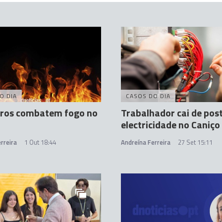
O DIA
CASOS DO DIA
ros combatem fogo no
Trabalhador cai de pos
electricidade no Caniço
rreira
1 Out 18:44
Andreína Ferreira
27 Set 15:11