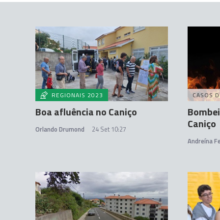
REGIONAIS 2023
CASOS D
Boa afluência no Caniço
Bombei
Caniço
Orlando Drumond
24 Set 10:27
Andreína Fe