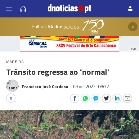
×
Faltam
64 dias
para os
PUB
MADEIRA
Trânsito regressa ao 'normal'
Francisco José Cardoso
09 out 2023
08:32
0