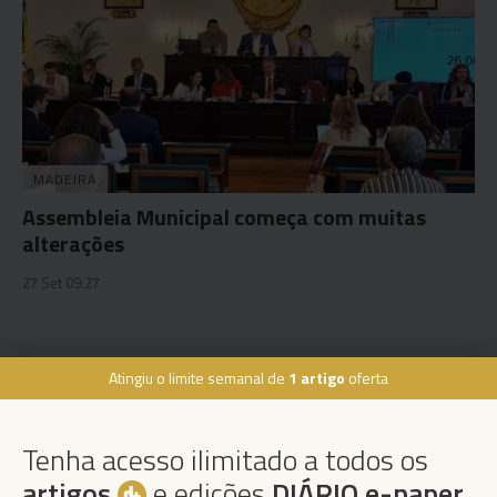
MADEIRA
Assembleia Municipal começa com muitas
alterações
27 Set 09:27
Atingiu o limite semanal de
1 artigo
oferta
Rua Dr. Fernão de Ornelas, 56 - 3º
9054-514 Funchal, Portugal
Tenha acesso ilimitado a todos os
291 202 300
×
artigos
e edições
DIÁRIO e-paper