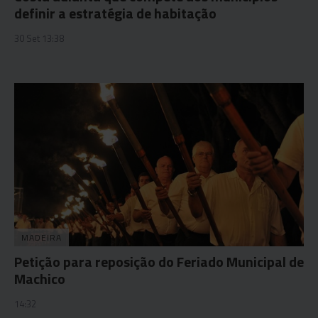
definir a estratégia de habitação
30 Set 13:38
MADEIRA
Petição para reposição do Feriado Municipal de
Machico
14:32