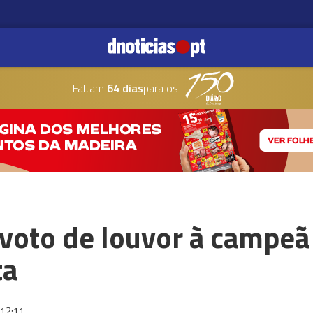
Faltam
64 dias
para os
 voto de louvor à campe
ta
12:11