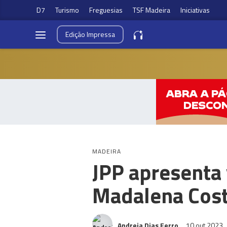
D7
Turismo
Freguesias
TSF Madeira
Iniciativas
Edição
Impressa
MADEIRA
JPP apresenta
Madalena Cos
Andreia Dias Ferro
10 out 2023