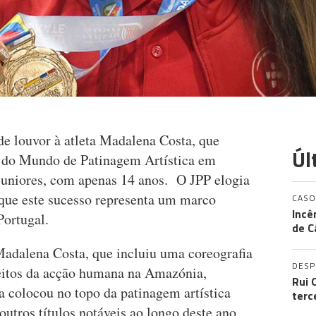
e louvor à atleta Madalena Costa, que
Úl
 do Mundo de Patinagem Artística em
 juniores, com apenas 14 anos. O JPP elogia
 que este sucesso representa um marco
CASO
Incê
Portugal.
de C
adalena Costa, que incluiu uma coreografia
DES
itos da acção humana na Amazónia,
Rui 
 colocou no topo da patinagem artística
terc
tros títulos notáveis ao longo deste ano,