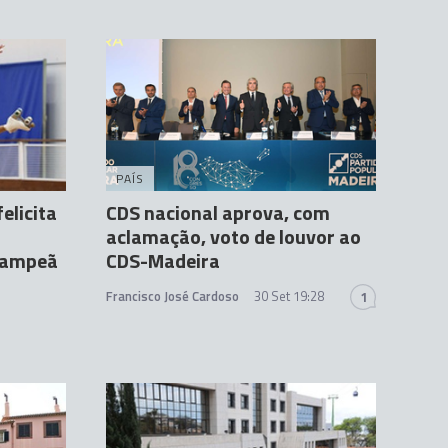
PAÍS
elicita
CDS nacional aprova, com
aclamação, voto de louvor ao
 campeã
CDS-Madeira
Francisco José Cardoso
30 Set 19:28
1