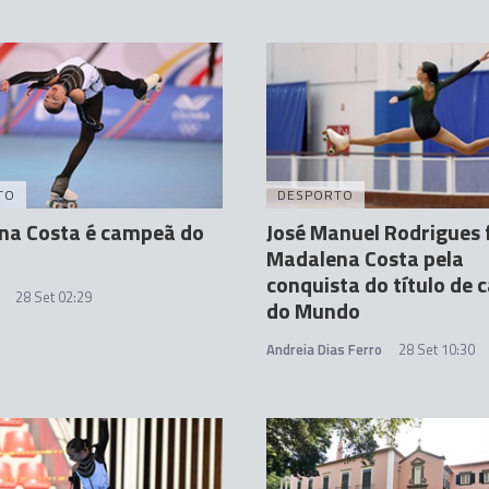
TO
DESPORTO
na Costa é campeã do
José Manuel Rodrigues f
Madalena Costa pela
conquista do título de
28 Set 02:29
do Mundo
Andreia Dias Ferro
28 Set 10:30