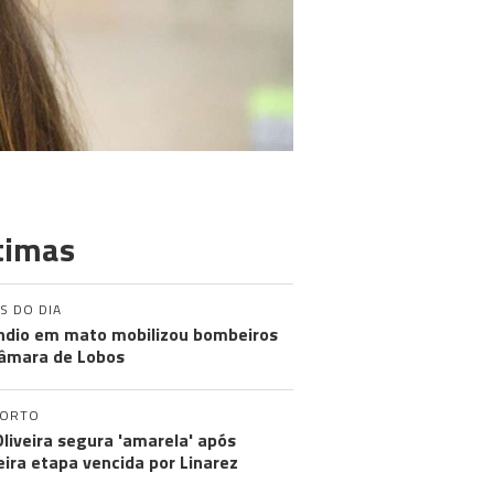
timas
S DO DIA
ndio em mato mobilizou bombeiros
âmara de Lobos
PORTO
Oliveira segura 'amarela' após
eira etapa vencida por Linarez