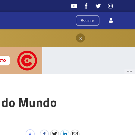
Assinar
×
PUB
ã do Mundo
4