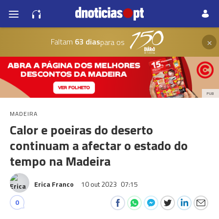
×
Faltam
63 dias
para os
PUB
MADEIRA
Calor e poeiras do deserto
continuam a afectar o estado do
tempo na Madeira
Erica Franco
10 out 2023
07:15
0