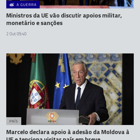
A GUERRA
Ministros da UE vão discutir apoios militar,
monetário e sanções
2 Out 09:40
PAÍS
Marcelo declara apoio à adesão da Moldova à
UE e tenciona visitar país em breve