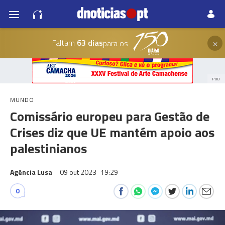
×
Faltam
63 dias
para os
PUB
MUNDO
Comissário europeu para Gestão de
Crises diz que UE mantém apoio aos
palestinianos
Agência Lusa
09 out 2023
19:29
0