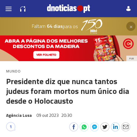
×
Faltam
64 dias
para os
PUB
MUNDO
Presidente diz que nunca tantos
judeus foram mortos num único dia
desde o Holocausto
Agência Lusa
09 out 2023
20:30
1