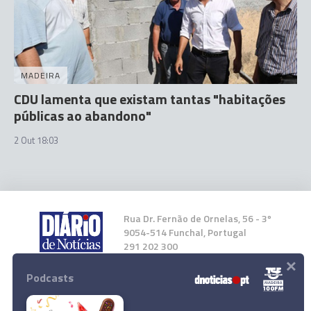
MADEIRA
CDU lamenta que existam tantas "habitações
públicas ao abandono"
2 Out 18:03
Rua Dr. Fernão de Ornelas, 56 - 3º
9054-514 Funchal, Portugal
291 202 300
×
Podcasts
Instale a nossa App