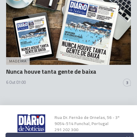
MADEIRA
Nunca houve tanta gente de baixa
6 Out 07:00
3
Rua Dr. Fernão de Ornelas, 56 - 3º
9054-514 Funchal, Portugal
291 202 300