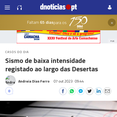
×
Faltam
65 dias
para os
PUB
CASOS DO DIA
Sismo de baixa intensidade
registado ao largo das Desertas
Andreia Dias Ferro
07 out 2023
09:44
0