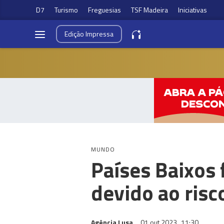
D7
Turismo
Freguesias
TSF Madeira
Iniciativas
Edição
Impressa
MUNDO
Países Baixos 
devido ao risc
Agência Lusa
01 out 2023
11:30