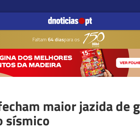
Faltam
64 dias
para os
fecham maior jazida de 
o sísmico