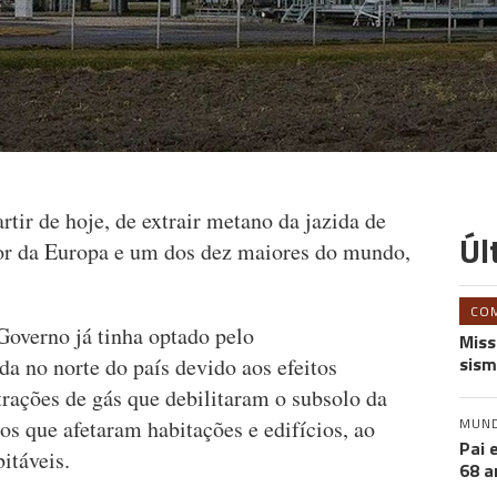
rtir de hoje, de extrair metano da jazida de
Úl
ior da Europa e um dos dez maiores do mundo,
CO
Governo já tinha optado pelo
Miss
sism
a no norte do país devido aos efeitos
rações de gás que debilitaram o subsolo da
MUN
os que afetaram habitações e edifícios, ao
Pai 
itáveis.
68 a