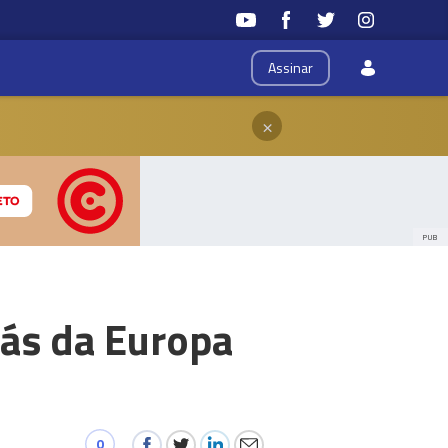
Assinar
×
PUB
gás da Europa
0