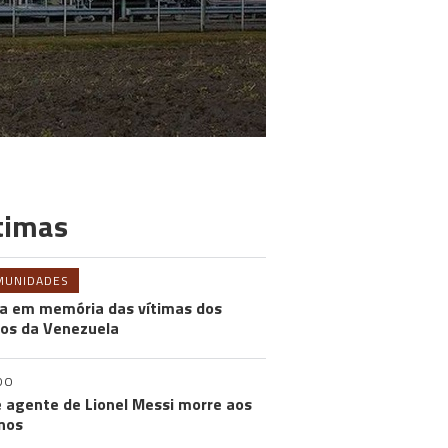
timas
MUNIDADES
a em memória das vítimas dos
os da Venezuela
DO
e agente de Lionel Messi morre aos
nos