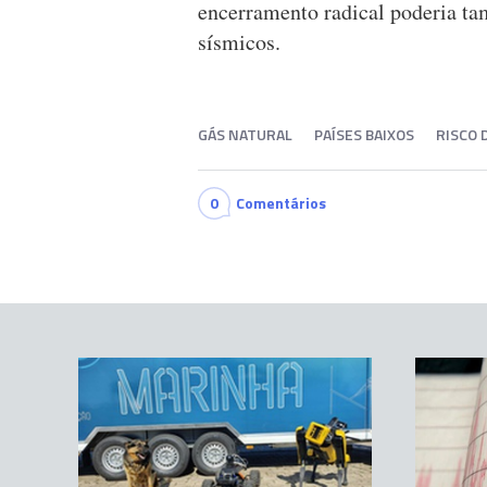
encerramento radical poderia 
sísmicos.
GÁS NATURAL
PAÍSES BAIXOS
RISCO 
0
Comentários