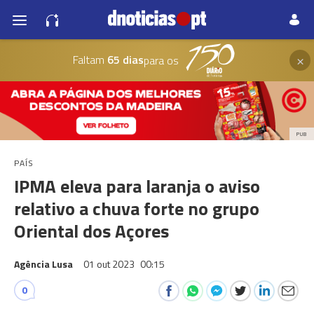
×
Faltam
65 dias
para os
PUB
PAÍS
IPMA eleva para laranja o aviso
relativo a chuva forte no grupo
Oriental dos Açores
Agência Lusa
01 out 2023
00:15
0