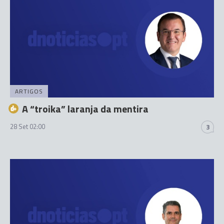
ARTIGOS
A “troika” laranja da mentira
28 Set 02:00
3