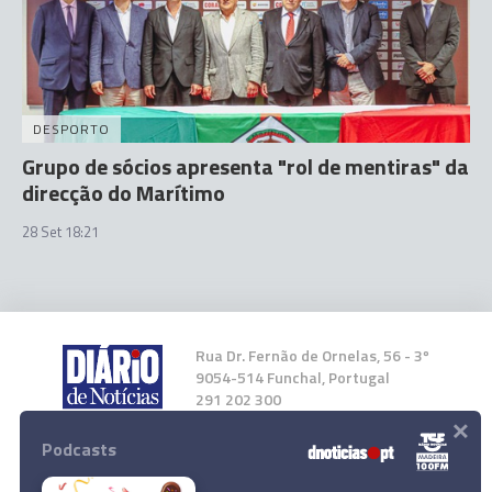
DESPORTO
Grupo de sócios apresenta "rol de mentiras" da
direcção do Marítimo
28 Set 18:21
Rua Dr. Fernão de Ornelas, 56 - 3º
9054-514 Funchal, Portugal
291 202 300
×
Podcasts
Instale a nossa App