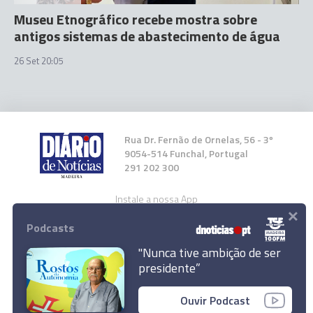
Museu Etnográfico recebe mostra sobre
antigos sistemas de abastecimento de água
26 Set 20:05
Rua Dr. Fernão de Ornelas, 56 - 3º
9054-514 Funchal, Portugal
291 202 300
Instale a nossa App
×
Podcasts
"Nunca tive ambição de ser
presidente”
Casa do Voluntário desenvolve projecto CODIS
© 2023 Empresa Diário de Notícias, Lda.
com população sem-abrigo
Ouvir Podcast
Todos os direitos reservados.