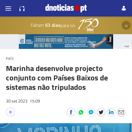
×
Faltam
63 dias
para os
PUB
PAÍS
Marinha desenvolve projecto
conjunto com Países Baixos de
sistemas não tripulados
30 set 2023
15:09
0