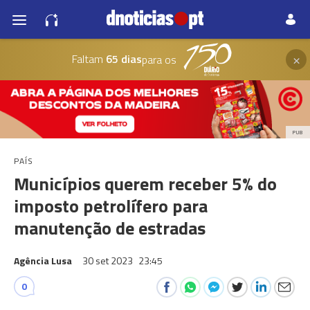
×
Faltam
65 dias
para os
PUB
PAÍS
Municípios querem receber 5% do
imposto petrolífero para
manutenção de estradas
Agência Lusa
30 set 2023
23:45
0