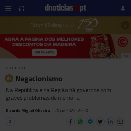
×
Faltam
66 dias
para os
PUB
BOA NOITE
Negacionismo
Na República e na Região há governos com
graves problemas de memória
Ricardo Miguel Oliveira
20 jan 2023
23:30
2