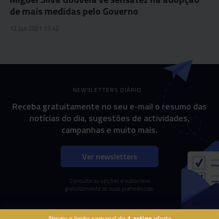
de mais medidas pelo Governo
12 Jan 2021 13:42
NEWSLETTERS DIÁRIO
Receba gratuitamente no seu e-mail o resumo das
notícias do dia, sugestões de actividades,
campanhas e muito mais.
Ver newsletters
Consulte as opções e subscreva
gratuitamente as suas preferências.
Atingiu o limite semanal de
1 artigo
oferta