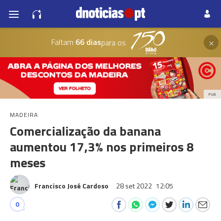
×
Faltam
66 dias
para os
PUB
MADEIRA
Comercialização da banana
aumentou 17,3% nos primeiros 8
meses
Francisco José Cardoso
28 set 2022
12:05
0