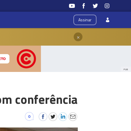
Assinar
×
PUB
om conferência
0