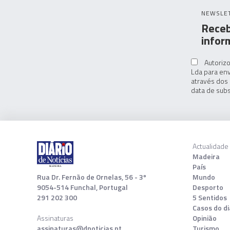
NEWSLE
Receb
infor
Autorizo
Lda para env
através dos 
data de subs
Actualidade
Madeira
País
Rua Dr. Fernão de Ornelas, 56 - 3º
Mundo
9054-514 Funchal, Portugal
Desporto
291 202 300
5 Sentidos
Casos do di
Assinaturas
Opinião
assinaturas@dnoticias.pt
Turismo