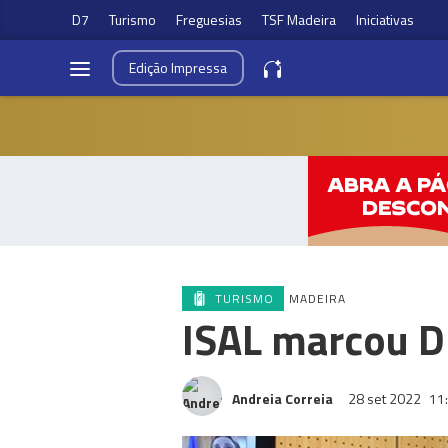
D7
Turismo
Freguesias
TSF Madeira
Iniciativas
Edição
Impressa
TURISMO
MADEIRA
ISAL marcou D
Andreia Correia
28 set 2022
11