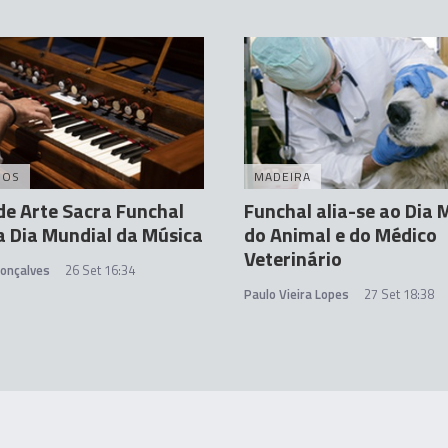
DOS
MADEIRA
e Arte Sacra Funchal
Funchal alia-se ao Dia 
a Dia Mundial da Música
do Animal e do Médico
Veterinário
Gonçalves
26 Set 16:34
Paulo Vieira Lopes
27 Set 18:38