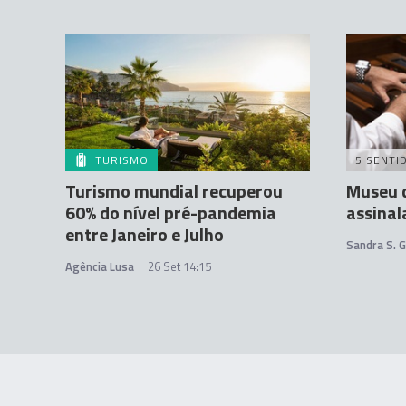
TURISMO
5 SENTI
Turismo mundial recuperou
Museu d
60% do nível pré-pandemia
assinal
entre Janeiro e Julho
Sandra S. 
Agência Lusa
26 Set 14:15