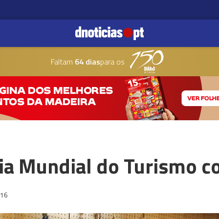
Faltam
64 dias
para os
ia Mundial do Turismo c
:16