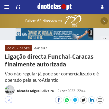
×
Faltam
63 dias
para os
PUB
COMUNIDADES
MADEIRA
Ligação directa Funchal-Caracas
finalmente autorizada
Voo não regular já pode ser comercializado e é
operado pela euroAtlantic
Ricardo Miguel Oliveira
27 set 2022
22:44
0