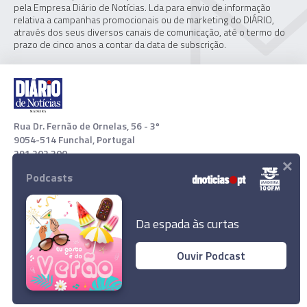
pela Empresa Diário de Notícias. Lda para envio de informação
relativa a campanhas promocionais ou de marketing do DIÁRIO,
através dos seus diversos canais de comunicação, até o termo do
prazo de cinco anos a contar da data de subscrição.
Rua Dr. Fernão de Ornelas, 56 - 3º
9054-514 Funchal, Portugal
291 202 300
×
Podcasts
Download App
Da espada às curtas
Ouvir Podcast
Outono chegou com a continuidade das noites
tropicais
© 2022 Empresa Diário de Notícias, Lda. Todos os direitos
reservados.
Ler Artigo