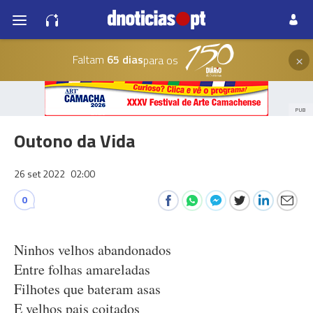
×
Faltam
65 dias
para os
PUB
Outono da Vida
26 set 2022
02:00
0
Ninhos velhos abandonados
Entre folhas amareladas
Filhotes que bateram asas
E velhos pais coitados