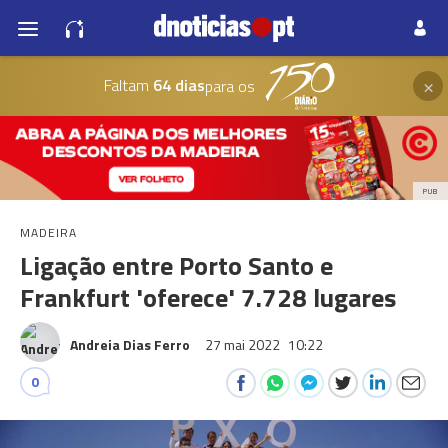
×
Faltam
64 dias
para os
PUB
MADEIRA
Ligação entre Porto Santo e
Frankfurt 'oferece' 7.728 lugares
Andreia Dias Ferro
27 mai 2022
10:22
0