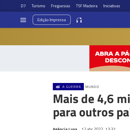
D7
Turismo
Freguesias
TSF Madeira
Iniciativas
Edição
Impressa
A GUERRA
MUNDO
Mais de 4,6 mi
para outros pa
Agência Lusa
12 abr 2022
13:37