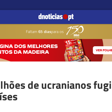
Faltam
65 dias
para os
lhões de ucranianos fug
íses