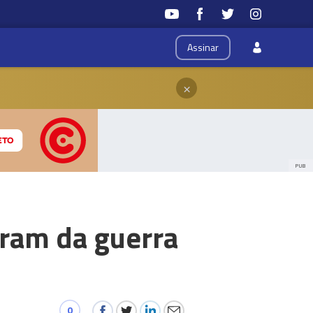
Assinar
×
PUB
iram da guerra
0