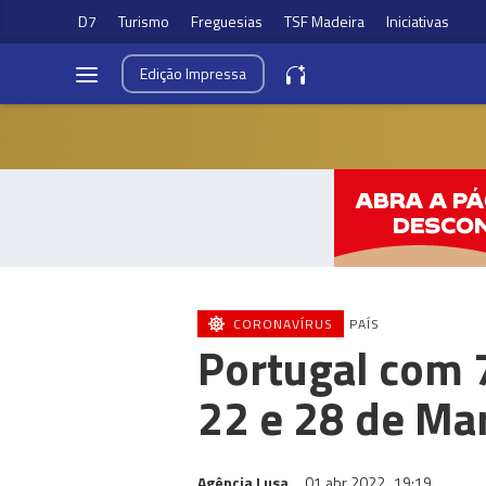
D7
Turismo
Freguesias
TSF Madeira
Iniciativas
Edição
Impressa
CORONAVÍRUS
PAÍS
Portugal com 
22 e 28 de Ma
Agência Lusa
01 abr 2022
19:19