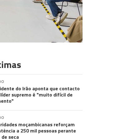
timas
DO
idente do Irão aponta que contacto
líder supremo é "muito difícil de
ento"
DO
ridades moçambicanas reforçam
stência a 250 mil pessoas perante
o de seca