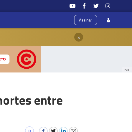
Assinar
×
PUB
mortes entre
0