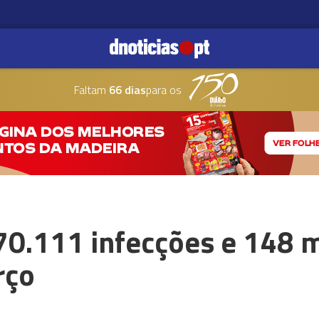
Faltam
66 dias
para os
70.111 infecções e 148 
rço