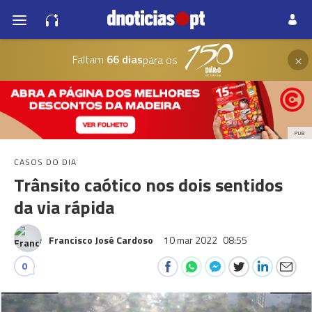
×
Faltam
66 dias
para os
PUB
CASOS DO DIA
Trânsito caótico nos dois sentidos
da via rápida
Francisco José Cardoso
10 mar 2022
08:55
0