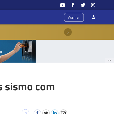
Assinar
×
PUB
ós sismo com
0