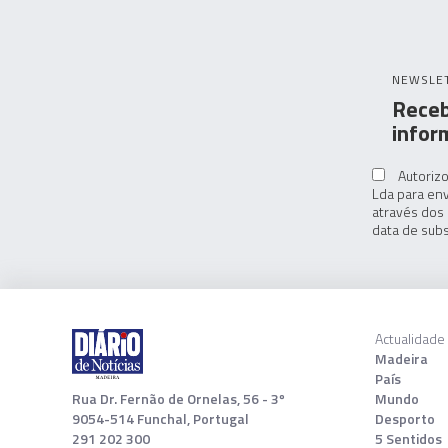
NEWSLE
Receb
infor
Autorizo
Lda para env
através dos 
data de subs
Actualidade
Madeira
País
Rua Dr. Fernão de Ornelas, 56 - 3º
Mundo
9054-514 Funchal, Portugal
Desporto
291 202 300
5 Sentidos