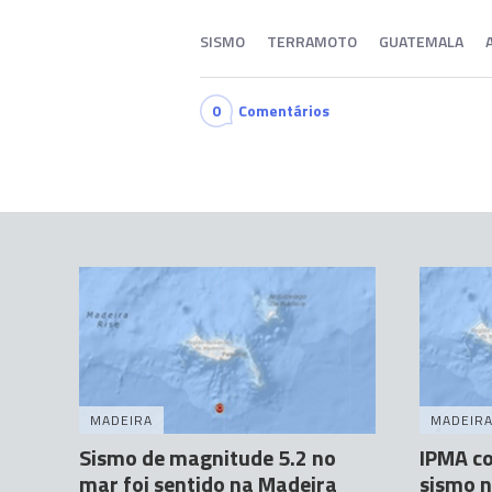
SISMO
TERRAMOTO
GUATEMALA
0
Comentários
MADEIRA
MADEIR
Sismo de magnitude 5.2 no
IPMA co
mar foi sentido na Madeira
sismo n