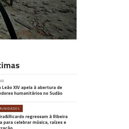
timas
DO
 Leão XIV apela à abertura de
edores humanitários no Sudão
MUNIDADES
ra&Ricardo regressam à Ribeira
a para celebrar música, raízes e
gração