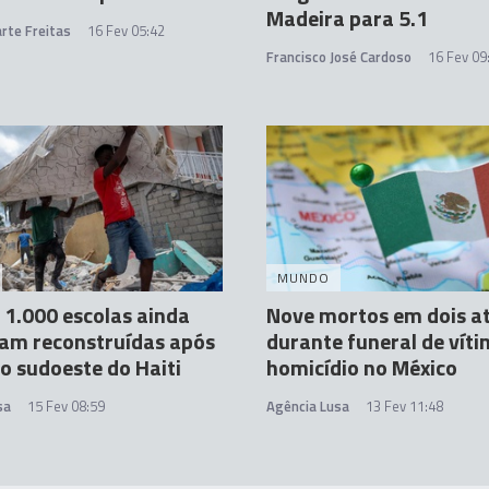
Madeira para 5.1
rte Freitas
16 Fev 05:42
Francisco José Cardoso
16 Fev 09
MUNDO
 1.000 escolas ainda
Nove mortos em dois a
am reconstruídas após
durante funeral de víti
o sudoeste do Haiti
homicídio no México
sa
15 Fev 08:59
Agência Lusa
13 Fev 11:48