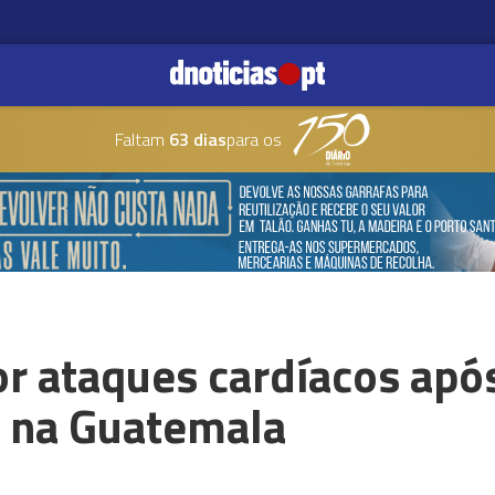
Faltam
63 dias
para os
or ataques cardíacos ap
 na Guatemala