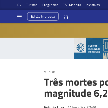
D7
Turismo
Freguesias
TSF Madeira
Iniciativas
Edição
Impressa
MUNDO
Três mortes p
magnitude 6,2
Agência Lusa
17 fev 2022
07:38