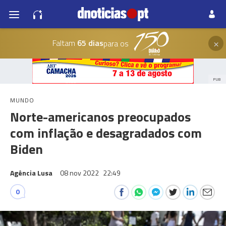
×
Faltam
65 dias
para os
PUB
MUNDO
Norte-americanos preocupados
com inflação e desagradados com
Biden
Agência Lusa
08 nov 2022
22:49
0