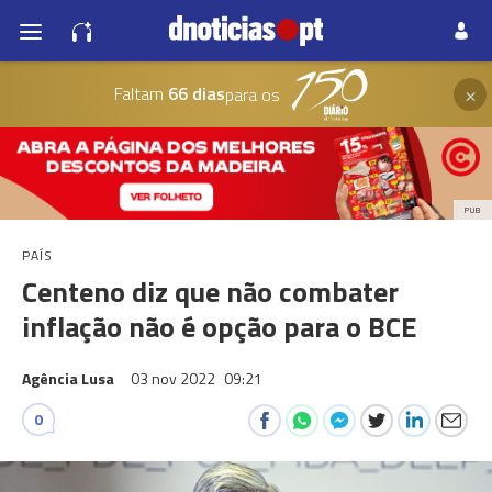
×
Faltam
66 dias
para os
PUB
PAÍS
Centeno diz que não combater
inflação não é opção para o BCE
Agência Lusa
03 nov 2022
09:21
0