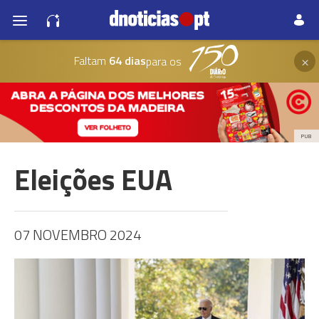
×
Faltam
64 dias
para os
PUB
Eleições EUA
07 NOVEMBRO 2024