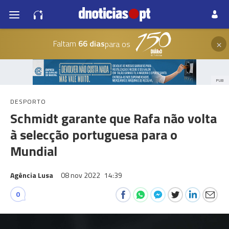
×
Faltam
66 dias
para os
PUB
DESPORTO
Schmidt garante que Rafa não volta
à selecção portuguesa para o
Mundial
Agência Lusa
08 nov 2022
14:39
0