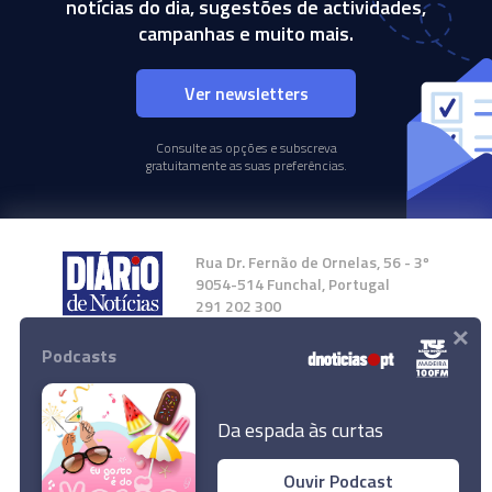
notícias do dia, sugestões de actividades,
campanhas e muito mais.
Ver newsletters
Consulte as opções e subscreva
gratuitamente as suas preferências.
Rua Dr. Fernão de Ornelas, 56 - 3º
9054-514 Funchal, Portugal
291 202 300
×
Podcasts
Instale a nossa App
Da espada às curtas
Ouvir Podcast