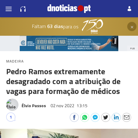
×
Faltam
63 dias
para os
PUB
MADEIRA
Pedro Ramos extremamente
desagradado com a atribuição de
vagas para formação de médicos
Élvio Passos
02 nov 2022
13:15
1