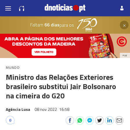
×
Faltam
66 dias
para os
PUB
MUNDO
Ministro das Relações Exteriores
brasileiro substitui Jair Bolsonaro
na cimeira do G20
Agência Lusa
08 nov 2022
16:58
0