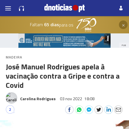
×
Faltam
65 dias
para os
PUB
MADEIRA
José Manuel Rodrigues apela à
vacinação contra a Gripe e contra a
Covid
Carolina Rodrigues
03 nov 2022
18:08
2