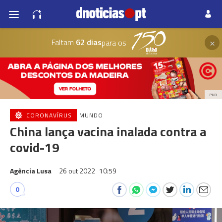
×
Faltam
62 dias
para os
PUB
CORONAVÍRUS
MUNDO
China lança vacina inalada contra a
covid-19
Agência Lusa
26 out 2022
10:59
0