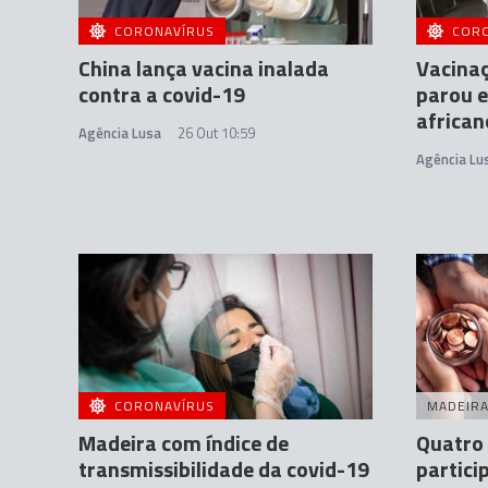
CORONAVÍRUS
COR
China lança vacina inalada
Vacinaç
contra a covid-19
parou 
african
Agência Lusa
26 Out 10:59
Agência Lu
CORONAVÍRUS
MADEIR
Madeira com índice de
Quatro 
transmissibilidade da covid-19
partic