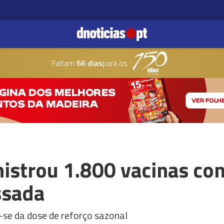
Faltam
66 dias
para os
istrou 1.800 vacinas con
ssada
-se da dose de reforço sazonal