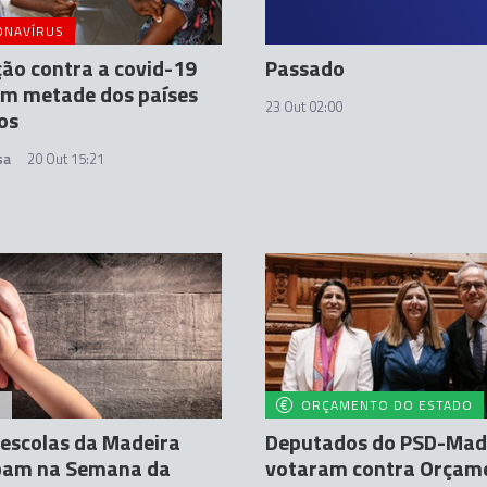
ONAVÍRUS
ão contra a covid-19
Passado
em metade dos países
23 Out 02:00
os
sa
20 Out 15:21
A
ORÇAMENTO DO ESTADO
escolas da Madeira
Deputados do PSD-Mad
ipam na Semana da
votaram contra Orçam