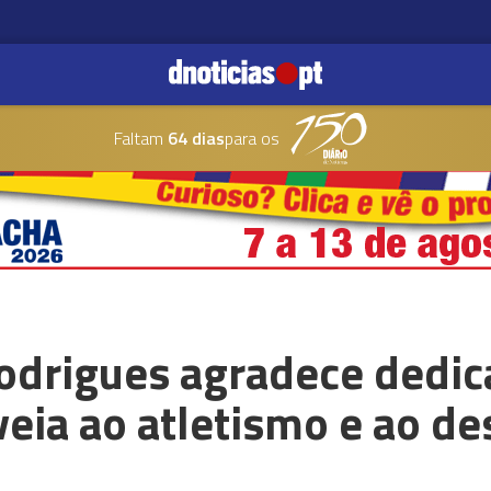
Faltam
64 dias
para os
odrigues agradece dedic
eia ao atletismo e ao de