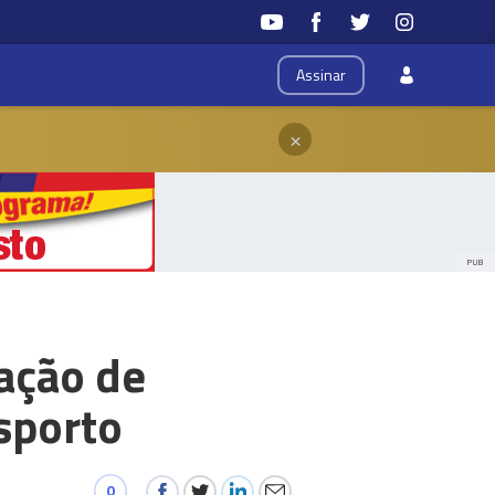
Assinar
×
PUB
ação de
sporto
0