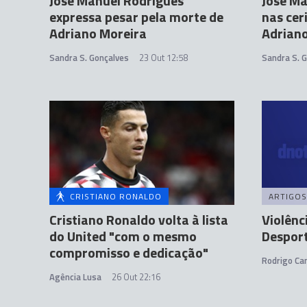
José Manuel Rodrigues
José Ma
expressa pesar pela morte de
nas cer
Adriano Moreira
Adrian
Sandra S. Gonçalves
23 Out 12:58
Sandra S. 
CRISTIANO RONALDO
ARTIGOS
Cristiano Ronaldo volta à lista
Violênc
do United "com o mesmo
Despor
compromisso e dedicação"
Rodrigo C
Agência Lusa
26 Out 22:16