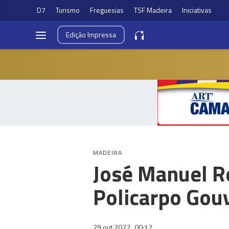
D7
Turismo
Freguesias
TSF Madeira
Iniciativas
Edição
Impressa
MADEIRA
José Manuel R
Policarpo Gouv
29 out 2022
00:12