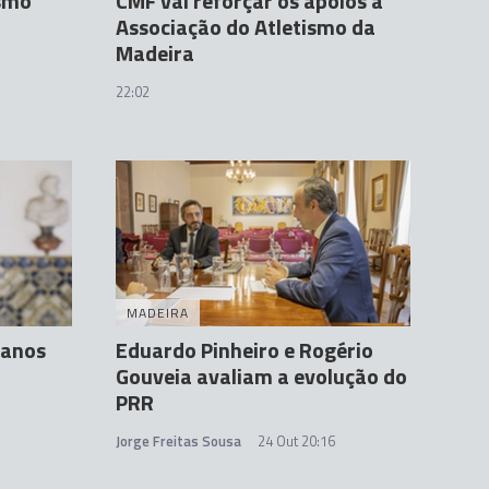
ismo
CMF vai reforçar os apoios à
Associação do Atletismo da
Madeira
22:02
MADEIRA
 anos
Eduardo Pinheiro e Rogério
Gouveia avaliam a evolução do
PRR
Jorge Freitas Sousa
24 Out 20:16