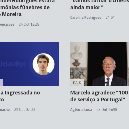
nuel Rodrigues estará
"Vamos tornar o Atlet
imónias fúnebres de
ainda maior"
o Moreira
Carolina Rodrigues
21:54
Gonçalves
24 Out 12:28
PAÍS
ia Ingressada no
Marcelo agradece "100
to
de serviço a Portugal"
amacho
25 Out 02:00
Agência Lusa
23 Out 14:58